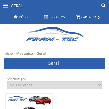
GERAL
INÍCIO
PRODUTOS
CARRINHO
0
Início
-
Mecanica
-
Geral
Geral
Ordenar por: