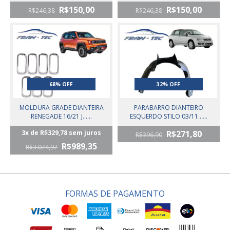
R$150,00
R$150,00
R$246,38
R$246,38
68% OFF
32% OFF
MOLDURA GRADE DIANTEIRA
PARABARRO DIANTEIRO
RENEGADE 16/21 J......
ESQUERDO STILO 03/11......
3
x de
R$329,78
sem juros
R$271,80
R$396,90
R$989,35
R$3.074,97
FORMAS DE PAGAMENTO