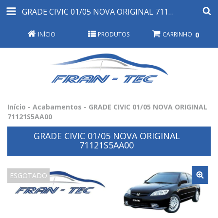
GRADE CIVIC 01/05 NOVA ORIGINAL 71121S5AA00
INÍCIO
PRODUTOS
CARRINHO
0
Início
-
Acabamentos
-
GRADE CIVIC 01/05 NOVA ORIGINAL
71121S5AA00
GRADE CIVIC 01/05 NOVA ORIGINAL
71121S5AA00
ESGOTADO