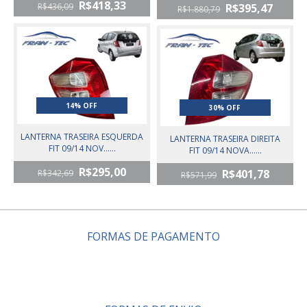
R$418,33
R$395,47
R$436,09
R$1.880,79
14% OFF
30% OFF
LANTERNA TRASEIRA ESQUERDA
LANTERNA TRASEIRA DIREITA
FIT 09/14 NOV......
FIT 09/14 NOVA......
R$295,00
R$401,78
R$342,69
R$571,99
FORMAS DE PAGAMENTO