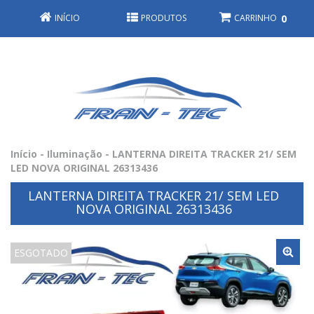
INÍCIO
PRODUTOS
CARRINHO
0
Início
-
Iluminação
-
LANTERNA DIREITA TRACKER 21/ SEM
LED NOVA ORIGINAL 26313436
LANTERNA DIREITA TRACKER 21/ SEM LED
NOVA ORIGINAL 26313436
ESGOTADO