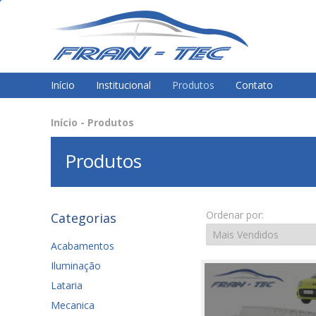
Início
Institucional
Produtos
Contato
Início
-
Produtos
Produtos
Ordenar por:
Categorias
Acabamentos
Iluminação
Lataria
Mecanica