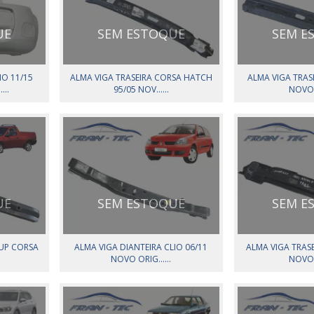
UE
SEM ESTOQUE
SEM E
O 11/15
ALMA VIGA TRASEIRA CORSA HATCH
ALMA VIGA TRASE
...
95/05 NOV......
NOVO O
UE
SEM ESTOQUE
SEM E
KUP CORSA
ALMA VIGA DIANTEIRA CLIO 06/11
ALMA VIGA TRASE
NOVO ORIG......
NOVO O