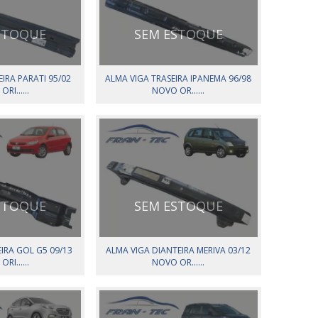
STOQUE
SEM ESTOQUE
IRA PARATI 95/02
ALMA VIGA TRASEIRA IPANEMA 96/98
RI......
NOVO OR......
STOQUE
SEM ESTOQUE
IRA GOL G5 09/13
ALMA VIGA DIANTEIRA MERIVA 03/12
RI......
NOVO OR......