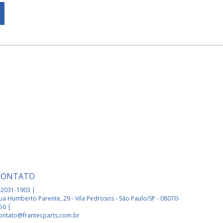
CONTATO
 2031-1903 |
ua Humberto Parente, 29 - Vila Pedrosos - São Paulo/SP - 08070-
50 |
ontato@frantecparts.com.br