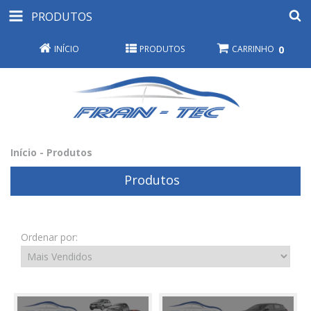
PRODUTOS
INÍCIO
PRODUTOS
CARRINHO
0
Início
-
Produtos
Produtos
Ordenar por: