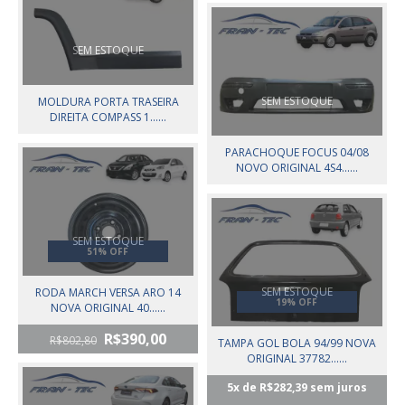
SEM ESTOQUE
SEM ESTOQUE
MOLDURA PORTA TRASEIRA
DIREITA COMPASS 1......
PARACHOQUE FOCUS 04/08
NOVO ORIGINAL 4S4......
SEM ESTOQUE
51% OFF
SEM ESTOQUE
RODA MARCH VERSA ARO 14
19% OFF
NOVA ORIGINAL 40......
R$390,00
R$802,80
TAMPA GOL BOLA 94/99 NOVA
ORIGINAL 37782......
5
x de
R$282,39
sem juros