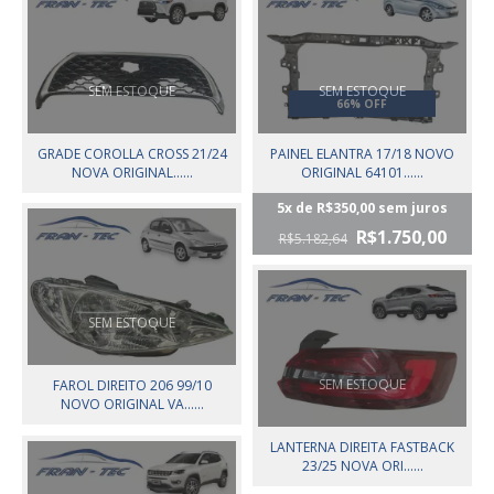
SEM ESTOQUE
SEM ESTOQUE
66% OFF
GRADE COROLLA CROSS 21/24
PAINEL ELANTRA 17/18 NOVO
NOVA ORIGINAL......
ORIGINAL 64101......
5
x de
R$350,00
sem juros
R$1.750,00
R$5.182,64
SEM ESTOQUE
SEM ESTOQUE
FAROL DIREITO 206 99/10
NOVO ORIGINAL VA......
LANTERNA DIREITA FASTBACK
23/25 NOVA ORI......