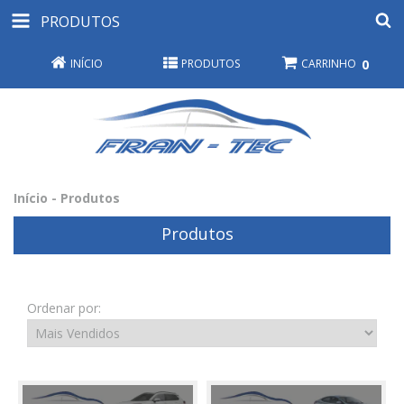
PRODUTOS
INÍCIO
PRODUTOS
CARRINHO
0
Início
-
Produtos
Produtos
Ordenar por: