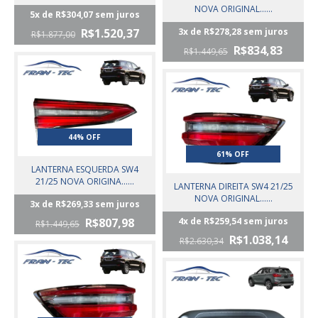
NOVA ORIGINAL......
5
x de
R$304,07
sem juros
R$1.520,37
3
x de
R$278,28
sem juros
R$1.877,00
R$834,83
R$1.449,65
44% OFF
61% OFF
LANTERNA ESQUERDA SW4
21/25 NOVA ORIGINA......
LANTERNA DIREITA SW4 21/25
NOVA ORIGINAL......
3
x de
R$269,33
sem juros
R$807,98
4
x de
R$259,54
sem juros
R$1.449,65
R$1.038,14
R$2.630,34