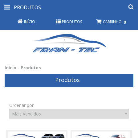
PRODUTOS
INÍCIO
PRODUTOS
CARRINHO
0
Início
-
Produtos
Produtos
Ordenar por: