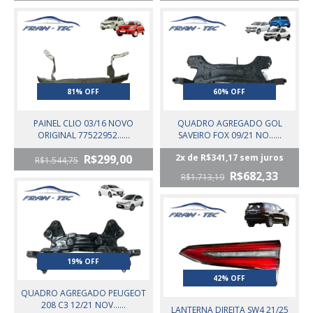
81% OFF
60% OFF
PAINEL CLIO 03/16 NOVO
QUADRO AGREGADO GOL
ORIGINAL 77522952......
SAVEIRO FOX 09/21 NO......
R$299,00
2
x de
R$341,17
sem juros
R$1.544,75
R$682,33
R$1.713,19
19% OFF
42% OFF
QUADRO AGREGADO PEUGEOT
208 C3 12/21 NOV......
LANTERNA DIREITA SW4 21/25