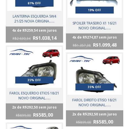
61% OFF
19% OFF
LANTERNA ESQUERDA SW4
21/25 NOVA ORIGINA......
SPOILER TRASEIRO X1 16/21
NOVO ORIGINAL......
4
x de
R$259,54
sem juros
R$1.038,14
4
x de
R$274,87
sem juros
R$2.630,34
R$1.099,48
R$1.357,38
35% OFF
35% OFF
FAROL ESQUERDO ETIOS 18/21
NOVO ORIGINAL......
FAROL DIREITO ETISO 18/21
NOVO ORIGINAL......
2
x de
R$292,50
sem juros
R$585,00
2
x de
R$292,50
sem juros
R$899,00
R$585,00
R$899,00