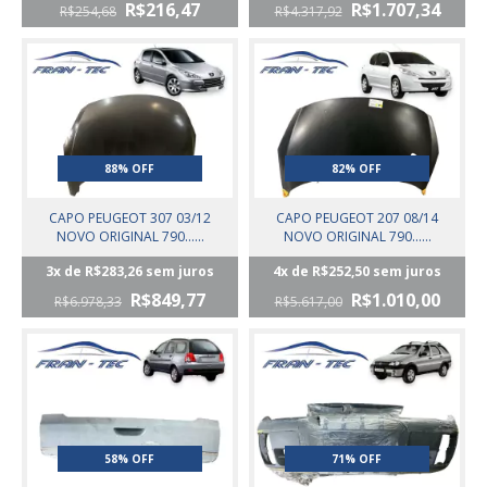
R$216,47
R$1.707,34
R$254,68
R$4.317,92
88% OFF
82% OFF
CAPO PEUGEOT 307 03/12
CAPO PEUGEOT 207 08/14
NOVO ORIGINAL 790......
NOVO ORIGINAL 790......
3
x de
R$283,26
sem juros
4
x de
R$252,50
sem juros
R$849,77
R$1.010,00
R$6.978,33
R$5.617,00
58% OFF
71% OFF