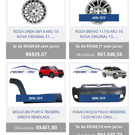
44% OFF
RODA LINEA 09/14 ARO 16
RODA BRAVO 11/16 ARO 16
NOVA ORIGINAL 51......
NOVA ORIGINAL 10......
3
x de
R$309,69
sem juros
5
x de
R$368,11
sem juros
R$929,07
R$1.840,56
R$3.296,42
80% OFF
68% OFF
MOLDURA PORTA TRASEIRA
PARACHOQUE PALIO WEEKEND
DIREITA RENEGADE......
13/20 NOVO ORIG......
R$451,80
5
x de
R$268,74
sem juros
R$2.303,08
R$1.343,72