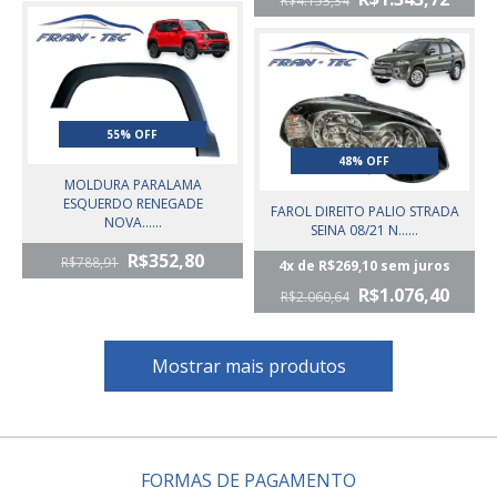
R$4.153,34
55% OFF
48% OFF
MOLDURA PARALAMA
ESQUERDO RENEGADE
FAROL DIREITO PALIO STRADA
NOVA......
SEINA 08/21 N......
R$352,80
R$788,91
4
x de
R$269,10
sem juros
R$1.076,40
R$2.060,64
Mostrar mais produtos
FORMAS DE PAGAMENTO