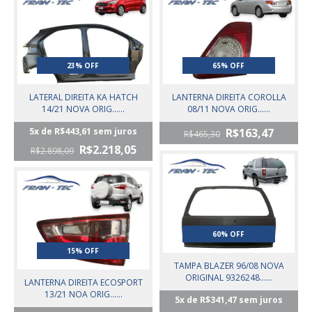
23% OFF
65% OFF
LATERAL DIREITA KA HATCH
LANTERNA DIREITA COROLLA
14/21 NOVA ORIG......
08/11 NOVA ORIG......
5
x de
R$443,61
sem juros
R$163,47
R$465,30
R$2.218,05
R$2.898,09
60% OFF
15% OFF
TAMPA BLAZER 96/08 NOVA
ORIGINAL 9326248......
LANTERNA DIREITA ECOSPORT
13/21 NOA ORIG......
5
x de
R$341,47
sem juros