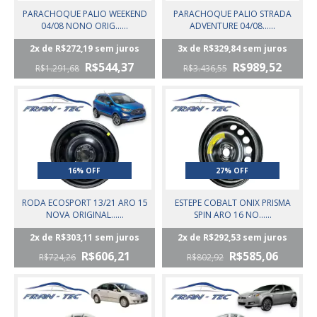
PARACHOQUE PALIO WEEKEND
PARACHOQUE PALIO STRADA
04/08 NONO ORIG......
ADVENTURE 04/08......
2
x de
R$272,19
sem juros
3
x de
R$329,84
sem juros
R$544,37
R$989,52
R$1.291,68
R$3.436,55
16% OFF
27% OFF
RODA ECOSPORT 13/21 ARO 15
ESTEPE COBALT ONIX PRISMA
NOVA ORIGINAL......
SPIN ARO 16 NO......
2
x de
R$303,11
sem juros
2
x de
R$292,53
sem juros
R$606,21
R$585,06
R$724,26
R$802,92