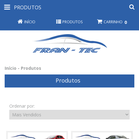
PRODUTOS
INÍCIO
PRODUTOS
CARRINHO
0
Início
-
Produtos
Produtos
Ordenar por: