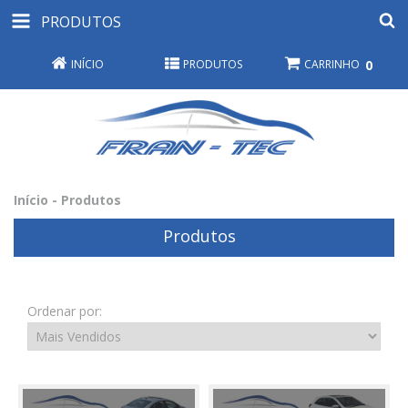
PRODUTOS
INÍCIO
PRODUTOS
CARRINHO
0
Início
-
Produtos
Produtos
Ordenar por: