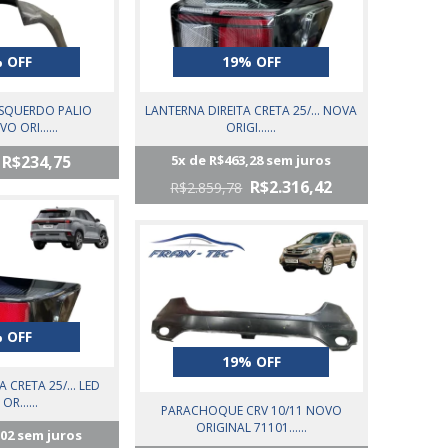
 OFF
19% OFF
SQUERDO PALIO
LANTERNA DIREITA CRETA 25/... NOVA
O ORI......
ORIGI......
R$234,75
5
x de
R$463,28
sem juros
R$2.316,42
R$2.859,78
 OFF
19% OFF
 CRETA 25/... LED
R......
PARACHOQUE CRV 10/11 NOVO
ORIGINAL 71101......
,02
sem juros