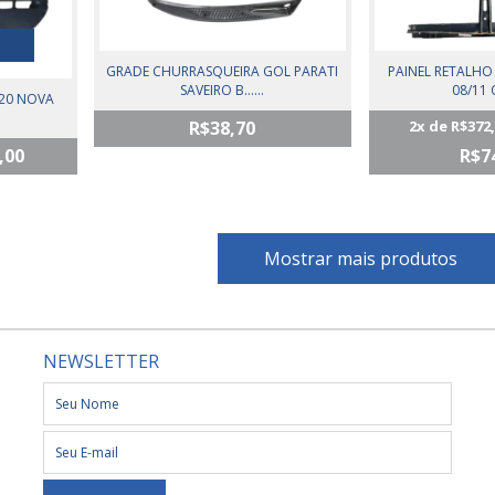
GRADE CHURRASQUEIRA GOL PARATI
PAINEL RETALHO
SAVEIRO B......
08/11 O
/20 NOVA
R$38,70
2
x de
R$372
,00
R$7
Mostrar mais produtos
NEWSLETTER