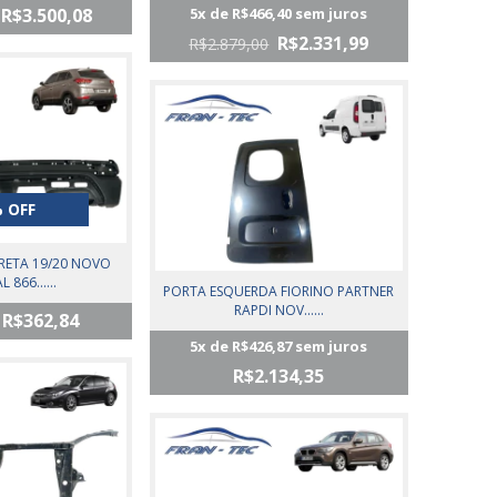
R$3.500,08
5
x de
R$466,40
sem juros
R$2.331,99
R$2.879,00
 OFF
ETA 19/20 NOVO
 866......
PORTA ESQUERDA FIORINO PARTNER
RAPDI NOV......
R$362,84
5
x de
R$426,87
sem juros
R$2.134,35