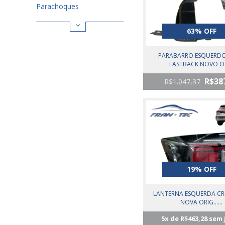
Parachoques
63% OFF
PARABARRO ESQUERDO
FASTBACK NOVO O...
R$38
R$1.047,37
19% OFF
LANTERNA ESQUERDA CRET
NOVA ORIG......
5
x de
R$463,28
sem 