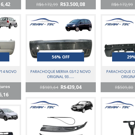
16,42
R$3.500,08
R$6.172,99
R$6.172,99
56% OFF
29%
/14 NOVO
PARACHOQUE MERIVA 03/12 NOVO
PARACHOQUE CR
.
ORIGINAL 93......
ORIGINAL
juros
R$439,04
R$989,64
R$509,80
6,16