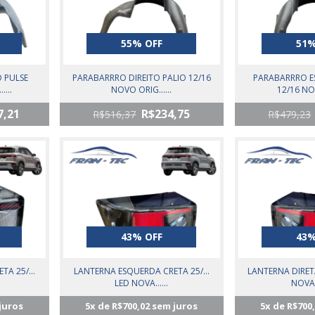
55% OFF
51%
 PULSE
PARABARRRO DIREITO PALIO 12/16
PARABARRRO E
...
NOVO ORIG......
12/16 NOV
7,21
R$234,75
R$516,37
R$479,23
43% OFF
43%
A 25/...
LANTERNA ESQUERDA CRETA 25/...
LANTERNA DIRETA
LED NOVA......
NOVA O
juros
5
x de
R$700,02
sem juros
5
x de
R$700