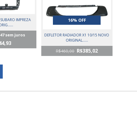
 SUBARO IMPREZA
16% OFF
RIG......
,47
sem juros
DEFLETOR RADIADOR X1 10/15 NOVO
ORIGINAL......
44,93
R$385,02
R$460,00