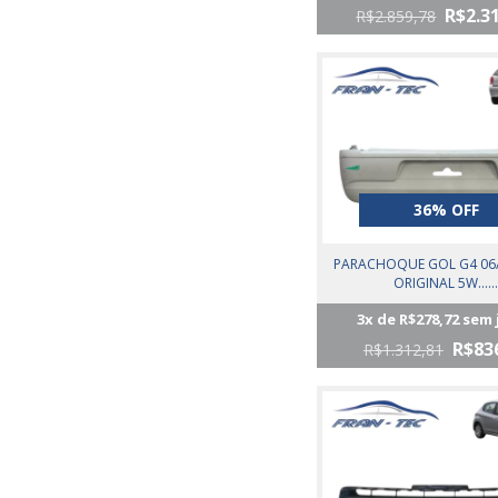
R$2.3
R$2.859,78
36% OFF
PARACHOQUE GOL G4 06
ORIGINAL 5W.....
3
x de
R$278,72
sem 
R$83
R$1.312,81