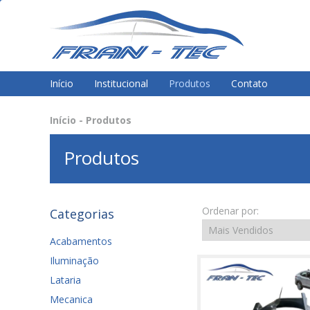
Início
Institucional
Produtos
Contato
Início
-
Produtos
Produtos
Ordenar por:
Categorias
Acabamentos
Iluminação
Lataria
Mecanica