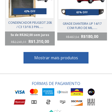
42% OFF
63% OFF
CONDENCADOR PEUGEOT 208
GRADE DIANTEIRA UP 14/17
/ C3 13/18 3 PIN......
COM FURO DE MIL......
5
x de
R$262,00
sem juros
R$180,00
R$487,54
R$1.310,00
R$2.241,11
Mostrar mais produtos
FORMAS DE PAGAMENTO