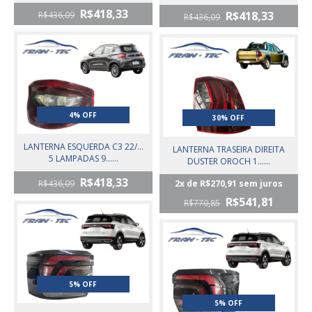
R$418,33
R$418,33
R$436,09
R$436,09
4% OFF
30% OFF
LANTERNA ESQUERDA C3 22/...
LANTERNA TRASEIRA DIREITA
5 LAMPADAS 9......
DUSTER OROCH 1......
R$418,33
R$436,09
2
x de
R$270,91
sem juros
R$541,81
R$770,85
5% OFF
5% OFF