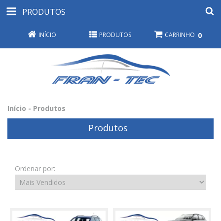
PRODUTOS
INÍCIO
PRODUTOS
CARRINHO
0
Início
-
Produtos
Produtos
Ordenar por: