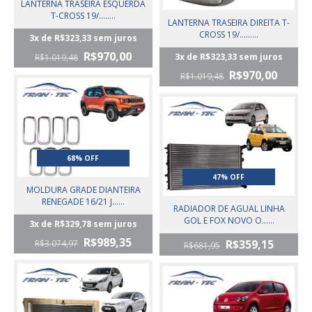
LANTERNA TRASEIRA ESQUERDA
T-CROSS 19/........
LANTERNA TRASEIRA DIREITA T-
CROSS 19/.........
3
x de
R$323,33
sem juros
R$970,00
3
x de
R$323,33
sem juros
R$1.019,48
R$970,00
R$1.019,48
68% OFF
47% OFF
MOLDURA GRADE DIANTEIRA
RENEGADE 16/21 J......
RADIADOR DE AGUAL LINHA
GOL E FOX NOVO O......
3
x de
R$329,78
sem juros
R$989,35
R$359,15
R$3.074,97
R$681,95